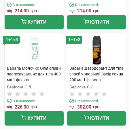
Є в наявності
Є в наявності
214.00
грн
214.00
грн
від
від
КУПИТИ
КУПИТИ
1+1=3
1+1=3
Babaria Молочко Олія оливи
Babaria Дезодорант для тіла
зволожувальне для тіла 400
спрей чоловічий Захід сонця
мл 1 флакон
200 мл 1 флакон
Беріоска С.Л.
Беріоска С.Л.
Є в наявності
Є в наявності
226.00
грн
302.00
грн
від
від
КУПИТИ
КУПИТИ