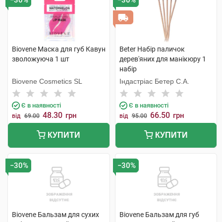
−30%
−30%
Biovene Маска для губ Кавун
Beter Набір паличок
зволожуюча 1 шт
дерев'яних для манікюру 1
набір
Biovene Cosmetics SL
Індастріас Бетер С.А.
Є в наявності
Є в наявності
48.30
66.50
грн
грн
від
69.00
від
95.00
КУПИТИ
КУПИТИ
−30%
−30%
Biovene Бальзам для сухих
Biovene Бальзам для губ