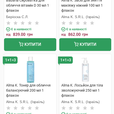
Babaria Сироватка для
Alma K. Засіб для зняття
обличчя вітамін D 30 мл 1
макіяжу ніжний 100 мл 1
флакон
флакон
Беріоска С.Л.
Alma K. S.R.L. (Ізраїль)
Є в наявності
Є в наявності
839.00
грн
862.00
грн
від
від
КУПИТИ
КУПИТИ
1+1=3
1+1=3
Alma K. Тонер для обличчя
Alma K. Лосьйон для тіла
балансуючий 200 мл 1
зволожуючий 250 мл 1
флакон
флакон
Alma K. S.R.L. (Ізраїль)
Alma K. S.R.L. (Ізраїль)