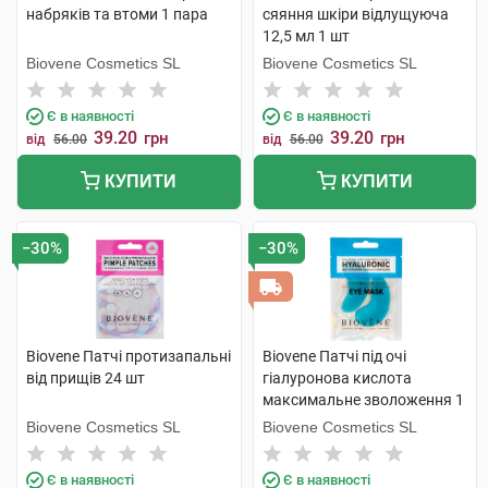
набряків та втоми 1 пара
сяяння шкіри відлущуюча
12,5 мл 1 шт
Biovene Cosmetics SL
Biovene Cosmetics SL
Є в наявності
Є в наявності
39.20
39.20
грн
грн
від
56.00
від
56.00
КУПИТИ
КУПИТИ
−30%
−30%
Biovene Патчі протизапальні
Biovene Патчі під очі
від прищів 24 шт
гіалуронова кислота
максимальне зволоження 1
пара
Biovene Cosmetics SL
Biovene Cosmetics SL
Є в наявності
Є в наявності