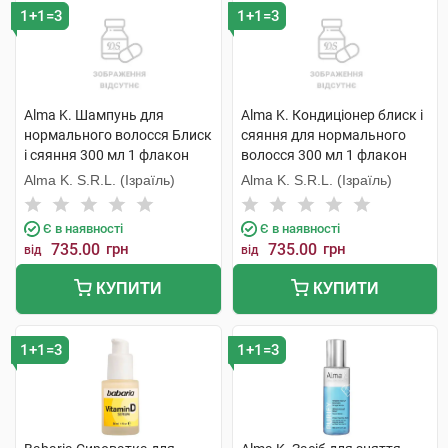
1+1=3
1+1=3
Alma K. Шампунь для
Alma K. Кондиціонер блиск і
нормального волосся Блиск
сяяння для нормального
і сяяння 300 мл 1 флакон
волосся 300 мл 1 флакон
Alma K. S.R.L. (Ізраїль)
Alma K. S.R.L. (Ізраїль)
Є в наявності
Є в наявності
735.00
грн
735.00
грн
від
від
КУПИТИ
КУПИТИ
1+1=3
1+1=3