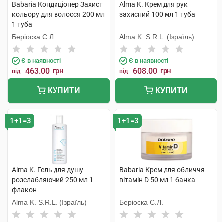
Babaria Кондиціонер Захист
Alma K. Крем для рук
кольору для волосся 200 мл
захисний 100 мл 1 туба
1 туба
Беріоска С.Л.
Alma K. S.R.L. (Ізраїль)
Є в наявності
Є в наявності
463.00
грн
608.00
грн
від
від
КУПИТИ
КУПИТИ
1+1=3
1+1=3
Alma K. Гель для душу
Babaria Крем для обличчя
розслабляючий 250 мл 1
вітамін D 50 мл 1 банка
флакон
Alma K. S.R.L. (Ізраїль)
Беріоска С.Л.