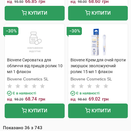
66.85
68.60
грн
грн
від
95.50
від
98.00
КУПИТИ
КУПИТИ
−30%
−30%
Biovene Сироватка для
Biovene Крем для очей проти
обличчя від прищів ролик 10
зморшок зволожуючий
мл 1 флакон
ролик 15 мл 1 флакон
Biovene Cosmetics SL
Biovene Cosmetics SL
Є в наявності
Є в наявності
68.74
69.02
грн
грн
від
98.20
від
98.60
КУПИТИ
КУПИТИ
Показано
36
з
743