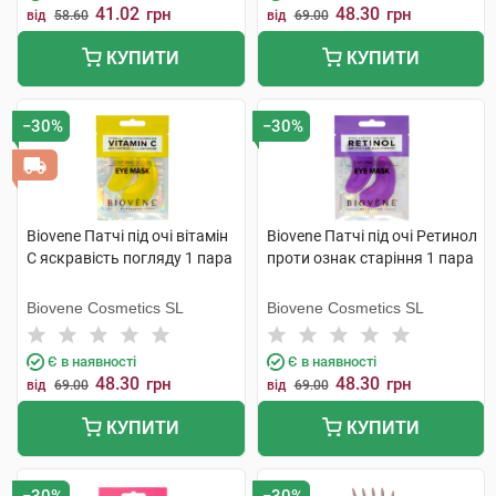
41.02
48.30
грн
грн
від
58.60
від
69.00
КУПИТИ
КУПИТИ
−30%
−30%
Biovene Патчі під очі вітамін
Biovene Патчі під очі Ретинол
C яскравість погляду 1 пара
проти ознак старіння 1 пара
Biovene Cosmetics SL
Biovene Cosmetics SL
Є в наявності
Є в наявності
48.30
48.30
грн
грн
від
69.00
від
69.00
КУПИТИ
КУПИТИ