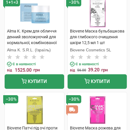
1+1=3
−30%
Alma K. Крем для обличчя
Biovene Маска бульбашкова
денний зволожуючий для
для глибокого очищення
нормальної, комбінованої
шкіри 12,5 мл 1 шт
шкіри 50 мл 1 банка
Alma K. S.R.L. (Ізраїль)
Biovene Cosmetics SL
Є в наявності
Є в наявності
39.20
1525.00
грн
грн
від
від
56.00
КУПИТИ
КУПИТИ
−30%
−30%
Biovene Патчі під очі проти
Biovene Маска рожева для