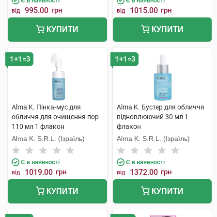
Є в наявності
Є в наявності
995.00
грн
1015.00
грн
від
від
КУПИТИ
КУПИТИ
1+1=3
1+1=3
Alma K. Пінка-мус для
Alma K. Бустер для обличчя
обличчя для очищення пор
відновлюючий 30 мл 1
110 мл 1 флакон
флакон
Alma K. S.R.L. (Ізраїль)
Alma K. S.R.L. (Ізраїль)
Є в наявності
Є в наявності
1019.00
грн
1372.00
грн
від
від
КУПИТИ
КУПИТИ