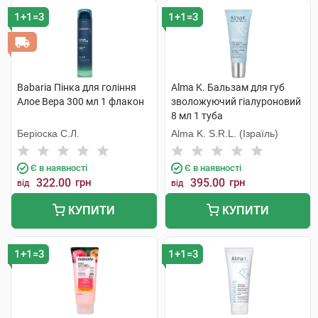
1+1=3
1+1=3
Babaria Пінка для гоління
Alma K. Бальзам для губ
Алое Вера 300 мл 1 флакон
зволожуючий гіалуроновий
8 мл 1 туба
Беріоска С.Л.
Alma K. S.R.L. (Ізраїль)
Є в наявності
Є в наявності
322.00
грн
395.00
грн
від
від
КУПИТИ
КУПИТИ
1+1=3
1+1=3