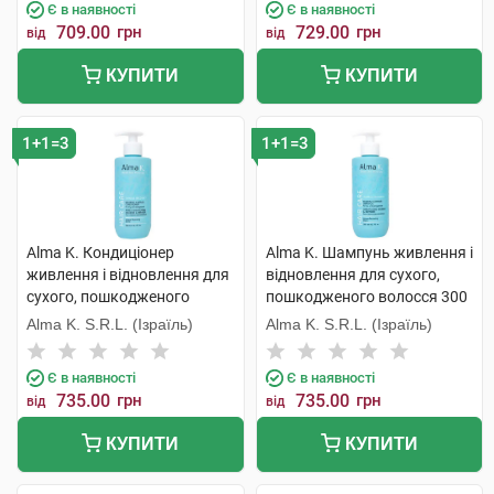
Є в наявності
Є в наявності
709.00
грн
729.00
грн
від
від
КУПИТИ
КУПИТИ
1+1=3
1+1=3
Alma K. Кондиціонер
Alma K. Шампунь живлення і
живлення і відновлення для
відновлення для сухого,
сухого, пошкодженого
пошкодженого волосся 300
волосся 300 мл 1 флакон
мл 1 флакон
Alma K. S.R.L. (Ізраїль)
Alma K. S.R.L. (Ізраїль)
Є в наявності
Є в наявності
735.00
грн
735.00
грн
від
від
КУПИТИ
КУПИТИ