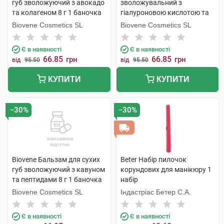
губ зволожуючий з авокадо
зволожувальний з
та колагеном 8 г 1 баночка
гіалуроновою кислотою та
чорницею 8 г 1 туба
Biovene Cosmetics SL
Biovene Cosmetics SL
Є в наявності
Є в наявності
66.85
66.85
грн
грн
від
95.50
від
95.50
КУПИТИ
КУПИТИ
−30%
−30%
Biovene Бальзам для сухих
Beter Набір пилочок
губ зволожуючий з кавуном
корундових для манікюру 1
та пептидами 8 г 1 баночка
набір
Biovene Cosmetics SL
Індастріас Бетер С.А.
Є в наявності
Є в наявності