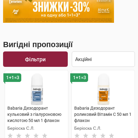
Вигідні пропозиції
Фільтри
1+1=3
1+1=3
Babaria Дезодорант
Babaria Дезодорант
кульковий з гіалуроновою
роликовий Вітамін С 50 мл 1
кислотою 50 мл 1 флакон
флакон
Беріоска С.Л.
Беріоска С.Л.