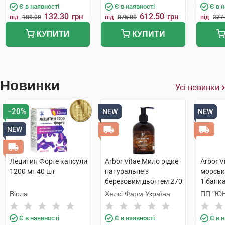
Є в наявності
Є в наявності
Є в 
132.30
612.50
грн
грн
від
189.00
від
875.00
від
327
КУПИТИ
КУПИТИ
Новинки
Усі новинки
−20%
NEW
NEW
NEW
Лецитин Форте капсули
Arbor Vitae Мило рідке
Arbor V
1200 мг 40 шт
натуральне з
морськ
березовим дьогтем 270
1 банк
г 1 флакон
Віола
Хелсі Фарм Україна
ПП "ЮН
Є в наявності
Є в наявності
Є в 