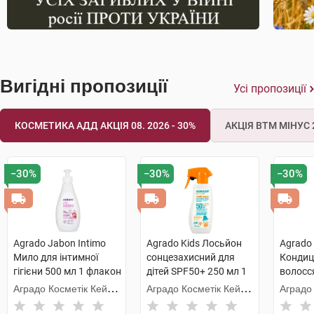
Вигідні пропозиції
Усі пропозиції
КОСМЕТИКА АДД АКЦІЯ 08. 2026 - 30%
АКЦІЯ ВТМ МІНУС 2
−30%
−30%
−30%
Agrado Jabon Intimo
Agrado Kids Лосьйон
Agrado 
Мило для інтимної
сонцезахисний для
Кондиц
гігієни 500 мл 1 флакон
дітей SPF50+ 250 мл 1
волосс
флакон
віднов
Аградо Косметік Кейр
Аградо Косметік Кейр
Аградо
900 мл
3000 С.Л.У.
3000 С.Л.У.
3000 С.