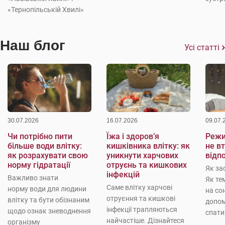
«Тернопільській Хвилі»
Наш блог
Усі статті
30.07.2026
16.07.2026
09.07.
Чи потрібно пити
Їжа і здоров’я
Режи
більше води влітку:
кишківника влітку: як
не в
як розрахувати свою
уникнути харчових
відп
норму гідратації
отруєнь та кишкових
Як за
інфекцій
Важливо знати
Як те
Саме влітку харчові
норму води для людини
на со
отруєння та кишкові
влітку та бути обізнаним
допо
інфекції трапляються
щодо ознак зневоднення
спати
найчастіше. Дізнайтеся
організму