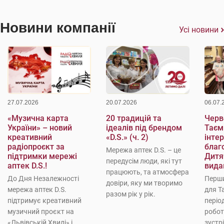
Новини компанії
Усі новини
27.07.2026
20.07.2026
06.07.
«Музична карта
20 традицій та
Черве
України» – новий
ідеалів під брендом
Таєм
креативний
«D.S.» (ч. 2)
інте
радіопроєкт за
благо
Мережа аптек D.S. – це
підтримки мережі
Дитя
передусім люди, які тут
аптек D.S.!
вида
працюють, та атмосфера
До Дня Незалежності
Перши
довіри, яку ми творимо
мережа аптек D.S.
для Т
разом рік у рік.
підтримує креативний
періо
музичний проєкт на
робот
«Львівській Хвилі» і
зустр